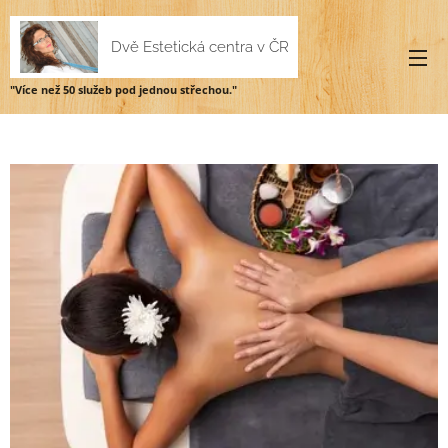
Dvě Estetická centra v ČR
"Více než 50 služeb pod jednou
střechou."