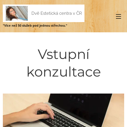
Dvě Estetická centra v ČR
"Více než 50 služeb pod jednou
střechou."
Vstupní
konzultace